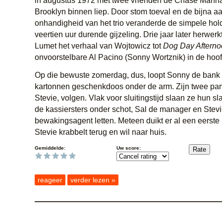
in augustus 1972 met twee vrienden de Chase Manha
Brooklyn binnen liep. Door stom toeval en de bijna a
onhandigheid van het trio veranderde de simpele hol
veertien uur durende gijzeling. Drie jaar later herwer
Lumet het verhaal van Wojtowicz tot
Dog Day Aftern
onvoorstelbare Al Pacino (Sonny Wortznik) in de hoof
Op die bewuste zomerdag, dus, loopt Sonny de bank
kartonnen geschenkdoos onder de arm. Zijn twee part
Stevie, volgen. Vlak voor sluitingstijd slaan ze hun s
de kassiersters onder schot, Sal de manager en Stev
bewakingsagent letten. Meteen duikt er al een eerste
Stevie krabbelt terug en wil naar huis.
Gemiddelde:
Uw score:
reageer
verder lezen »