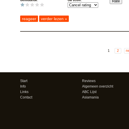
Gemiddelde:
Uw score:
reageer
verder lezen »
1
2
ne
Start
Reviews
Info
Algemeen overzicht
Links
ABC Lijst
Contact
Asiamania