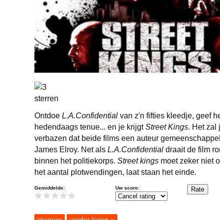
Ontdoe
L.A.Confidential
van z'n fifties kleedje, geef h
hedendaags tenue... en je krijgt
Street Kings
. Het zal
verbazen dat beide films een auteur gemeenschappel
James Elroy. Net als
L.A.Confidential
draait de film r
binnen het politiekorps.
Street kings
moet zeker niet 
het aantal plotwendingen, laat staan het einde.
Gemiddelde:
Uw score:
reageer
verder lezen »