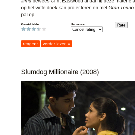
Jima
bewees Clint Eastwood al dat hij deze materie 
op het witte doek kan projecteren en met
Gran Torino
pal op.
Gemiddelde:
Uw score:
reageer
verder lezen »
Slumdog Millionaire (2008)