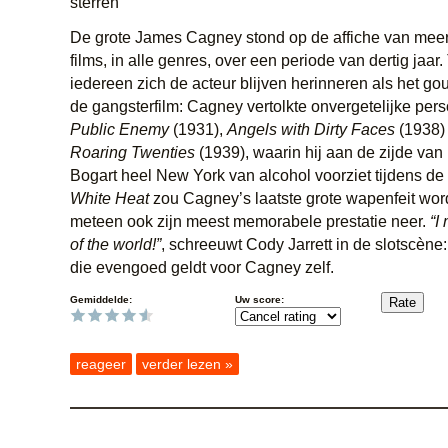
De grote James Cagney stond op de affiche van meer
films, in alle genres, over een periode van dertig jaar.
iedereen zich de acteur blijven herinneren als het g
de gangsterfilm: Cagney vertolkte onvergetelijke per
Public Enemy
(1931),
Angels with Dirty Faces
(1938)
Roaring Twenties
(1939), waarin hij aan de zijde va
Bogart heel New York van alcohol voorziet tijdens de
White Heat
zou Cagney’s laatste grote wapenfeit word
meteen ook zijn meest memorabele prestatie neer.
“I
of the world!”
, schreeuwt Cody Jarrett in de slotscène
die evengoed geldt voor Cagney zelf.
Gemiddelde:
Uw score:
reageer
verder lezen »