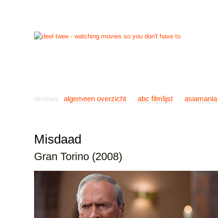
start
reviews
previews
nieuws
links
info
con
reviews
algemeen overzicht
abc filmlijst
asiamania
Misdaad
Gran Torino (2008)