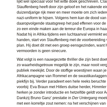
lijkt wel speciaal voor het witte doek geschreven. C
Stauffenberg heeft door zijn geloof en het nakende ei
duizendjarige rijk meer en meer moeite om zich iedere
nazi-uniform te hijsen. Volgens hem kan de dood van 
daaropvolgende staatsgreep het pad effenen voor de 
zo een einde maken aan de terreur die Europa in haa
Nadat hij in Afrika tijdens een luchtaanval verminkt 
handen, start von Stauffenberg met de voorbereiding 
plan. Hij doet dit met een groep eensgezinden, want H
vermoorden is geen sinecure.
Wat volgt is een nauwgezette thriller die zijn best doe
zo waarheidsgetrouw mogelijk te zijn, maar nooit verg
publiek meekijkt. Door de stoffige woestijnen waan je 
Afrikacampagne van Rommel en de swastikavlaggen
piekfijn bij. Verder paradeert een hele reeks berucht
voorbij: Eva Braun met Hitlers duitse herder, Himmle
herken je zonder introductie en hetzelfde geldt voor Ad
Dankzij Bruno Ganz' prestatie in
Der Untergang
moete
met een korreltje zout nemen: na het verschijnen van di