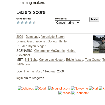
hem mag maken.
Lezers score
Gemiddelde:
Uw score:
2009
-
Duitsland
/
Verenigde Staten
Drama
,
Geschiedenis
,
Oorlog
,
Thriller
REGIE:
Bryan Singer
SCENARIO:
Christopher McQuarrie
,
Nathan
Alexander
MET:
Bill Nighy
,
Carice van Houten
,
Eddie Izzard
,
Tom Cruise
,
T
IMDb Link
Door
Thomas Vos
, 4 Februari 2009
login
om te reageren