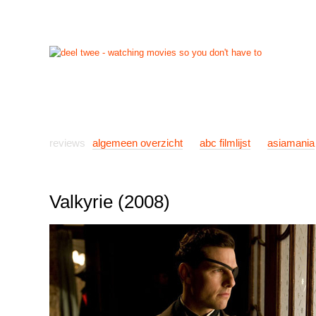
start
reviews
previews
nieuws
links
info
con
reviews
algemeen overzicht
abc filmlijst
asiamania
Valkyrie (2008)