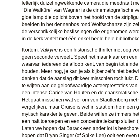
letterlijk duizelingwekkende camera die meedraait m
"Die Walküre" van Wagner is de cinematografische ve
gloeilamp die oplicht boven het hoofd van de stripfig
beelden in het dennenbos rond Wolfsschanze zijn zel
de verschrikkelijke beslissingen die er genomen wer
in de kerk vertelt met één enkel beeld hele bibliotheke
Kortom:
Valkyrie
is een historische thriller met oog voo
geen seconde verveelt. Speel het maar klaar om een
waarvan iedereen de afloop kent, van begin tot eind
houden. Meer nog, je kan je als kijker zelfs niet bed
denken dat de aanslag dit keer misschien toch lukt. D
te wijten aan de geloofwaardige acteerprestaties van
een intense Carice van Houten en de charismatische
Het gaat misschien wat ver om von Stauffenberg met
vergelijken, maar Cruise is wel in staat om hem een g
mytisch karakter te geven. Beide willen ze immers het
een halt toeroepen en een concentratiekamp sluiten
Laten we hopen dat Barack een ander lot is beschore
hopen dat Bryan Singer (of Spike Lee) ooit een even 