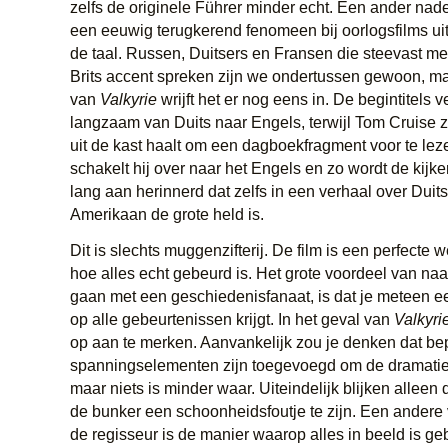
zelfs de originele Führer minder echt. Een ander nadee
een eeuwig terugkerend fenomeen bij oorlogsfilms uit
de taal. Russen, Duitsers en Fransen die steevast me
Brits accent spreken zijn we ondertussen gewoon, ma
van
Valkyrie
wrijft het er nog eens in. De begintitels 
langzaam van Duits naar Engels, terwijl Tom Cruise z
uit de kast haalt om een dagboekfragment voor te leze
schakelt hij over naar het Engels en zo wordt de kijker
lang aan herinnerd dat zelfs in een verhaal over Dui
Amerikaan de grote held is.
Dit is slechts muggenzifterij. De film is een perfecte
hoe alles echt gebeurd is. Het grote voordeel van na
gaan met een geschiedenisfanaat, is dat je meteen een
op alle gebeurtenissen krijgt. In het geval van
Valkyri
op aan te merken. Aanvankelijk zou je denken dat b
spanningselementen zijn toegevoegd om de dramatie
maar niets is minder waar. Uiteindelijk blijken alleen 
de bunker een schoonheidsfoutje te zijn. Een andere
de regisseur is de manier waarop alles in beeld is ge