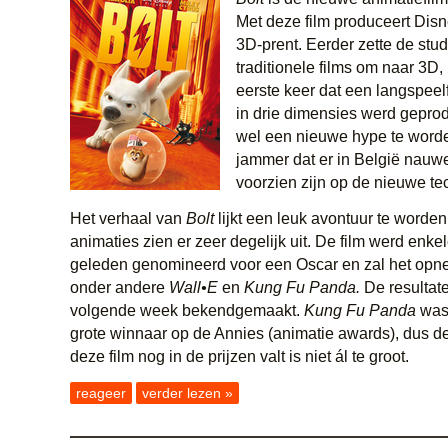
Met deze film produceert Disn
3D-prent. Eerder zette de stud
traditionele films om naar 3D, 
eerste keer dat een langspeelf
in drie dimensies werd geprod
wel een nieuwe hype te worden
jammer dat er in België nauwe
voorzien zijn op de nieuwe te
Het verhaal van
Bolt
lijkt een leuk avontuur te worde
animaties zien er zeer degelijk uit. De film werd enk
geleden genomineerd voor een Oscar en zal het op
onder andere
Wall•E
en
Kung Fu Panda.
De resultat
volgende week bekendgemaakt.
Kung Fu Panda
was
grote winnaar op de Annies (animatie awards), dus d
deze film nog in de prijzen valt is niet ál te groot.
reageer
verder lezen »