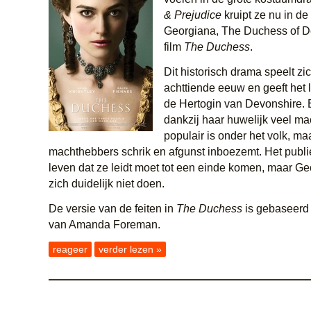
& Prejudice
kruipt ze nu in de
Georgiana, The Duchess of D
film
The Duchess
.
Dit historisch drama speelt zic
achttiende eeuw en geeft het
de Hertogin van Devonshire. 
dankzij haar huwelijk veel mac
populair is onder het volk, ma
machthebbers schrik en afgunst inboezemt. Het publie
leven dat ze leidt moet tot een einde komen, maar Ge
zich duidelijk niet doen.
De versie van de feiten in
The Duchess
is gebaseerd 
van Amanda Foreman.
reageer
verder lezen »