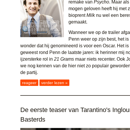
remake van
Psycho
. Maar als 
mogen geloven heeft hij met z
bioprent
Milk
nu wel een beres
gemaakt.
Wanneer we op de trailer afga
Penn weer op zijn best, het i
wonder dat hij genomineerd is voor een Oscar. Het is w
geweest rond Penn de laatste jaren: ik herinner mij 
ijzersterke rol in
21 Grams
maar niets recenter. Ook Jo
we nog kennen van de hier niet zo populair geworden
de partij.
reageer
verder lezen »
De eerste teaser van Tarantino's Inglou
Basterds