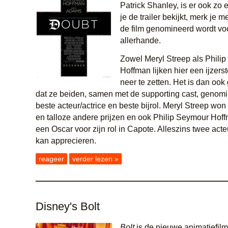
Patrick Shanley, is er ook zo
je de trailer bekijkt, merk je
de film genomineerd wordt voo
allerhande.
Zowel Meryl Streep als Phili
Hoffman lijken hier een ijzerst
neer te zetten. Het is dan oo
dat ze beiden, samen met de supporting cast, genomi
beste acteur/actrice en beste bijrol. Meryl Streep won
en talloze andere prijzen en ook Philip Seymour Ho
een Oscar voor zijn rol in Capote. Alleszins twee acte
kan apprecieren.
reageer
verder lezen »
Disney's Bolt
Bolt
is de nieuwe animatiefilm