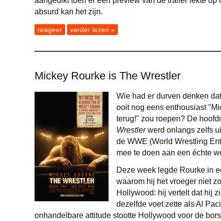
aangedikt toen er een preview van de trailer lekte op 
absurd kan het zijn.
reageer
verder lezen »
Mickey Rourke is The Wrestler
Wie had er durven denken dat
ooit nog eens enthousiast "Mi
terug!" zou roepen? De hoofdr
Wrestler
werd onlangs zelfs u
de WWE (World Wrestling Ent
mee te doen aan een échte wo
Deze week legde Rourke in ee
waarom hij het vroeger niet z
Hollywood: hij vertelt dat hij z
dezelfde voet zette als Al Paci
onhandelbare attitude stootte Hollywood voor de bors