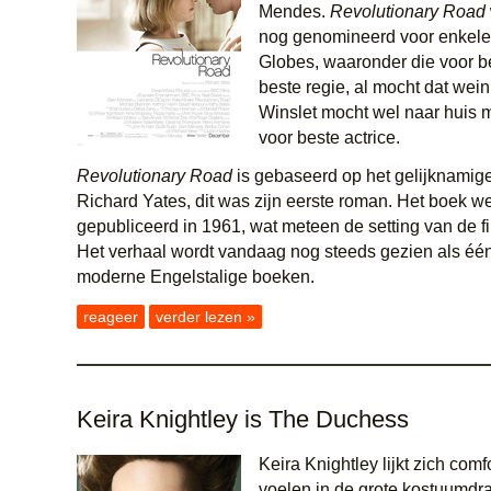
Mendes.
Revolutionary Road
nog genomineerd voor enkel
Globes, waaronder die voor be
beste regie, al mocht dat wein
Winslet mocht wel naar huis m
voor beste actrice.
Revolutionary Road
is gebaseerd op het gelijknamig
Richard Yates, dit was zijn eerste roman. Het boek w
gepubliceerd in 1961, wat meteen de setting van de fi
Het verhaal wordt vandaag nog steeds gezien als éé
moderne Engelstalige boeken.
reageer
verder lezen »
Keira Knightley is The Duchess
Keira Knightley lijkt zich comf
voelen in de grote kostuumdr