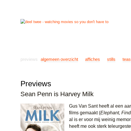
start
reviews
previews
nieuws
links
info
con
previews
algemeen overzicht
affiches
stills
teas
Previews
Sean Penn is Harvey Milk
Gus Van Sant heeft al een aan
films gemaakt (
Elephant, Find
al is er voor mij weinig memor
heeft me ook sterk teleurgeste