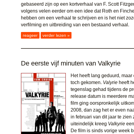
gebaseerd zijn op een kortverhaal van F. Scott Fitzger
volgens velen eerder om een idee dat Roth en Finche
hebben om een verhaal te schrijven en is het niet zo
verfilming en uitbreiding van een bestaand verhaal.
reageer
verder lezen »
De eerste vijf minuten van Valkyrie
Het heeft lang geduurd, maar d
toch gekomen.
Valyrie
heeft h
tegenslag gehad tijdens de pr
release datum is meerdere ma
film ging oorspronkelijk uitk
2008, dan zag het er even naar
in februari van dit jaar te zien
uiteindelijk kreeg
Valkyrie
een
De film is sinds vorige week b