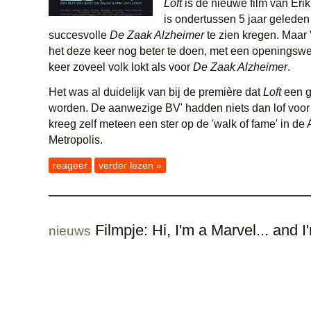
Loft
is de nieuwe film van Eri
is ondertussen 5 jaar geleden
succesvolle
De Zaak Alzheimer
te zien kregen. Maar 
het deze keer nog beter te doen, met een openingsw
keer zoveel volk lokt als voor
De Zaak Alzheimer
.
Het was al duidelijk van bij de première dat
Loft
een g
worden. De aanwezige BV' hadden niets dan lof voor 
kreeg zelf meteen een ster op de 'walk of fame' in de
Metropolis.
reageer
verder lezen »
Filmpje: Hi, I'm a Marvel... and 
nieuws