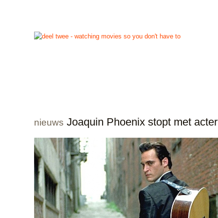
start
reviews
previews
nieuws
links
info
con
Joaquin Phoenix stopt met acte
nieuws