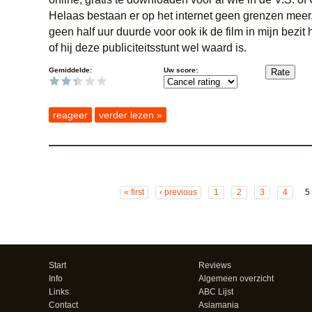
Helaas bestaan er op het internet geen grenzen meer
geen half uur duurde voor ook ik de film in mijn bezit
of hij deze publiciteitsstunt wel waard is.
Gemiddelde:
Uw score:
reageer
verder lezen »
« first
‹ previous
1
2
3
4
5
Start
Reviews
Info
Algemeen overzicht
Links
ABC Lijst
Contact
Asiamania