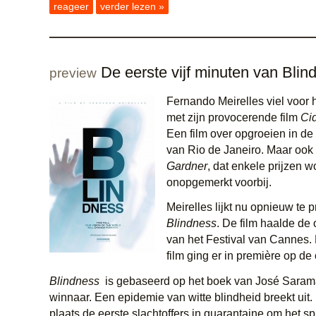
reageer
verder lezen »
De eerste vijf minuten van Blin
preview
Fernando Meirelles viel voor h
met zijn provocerende film
Ci
Een film over opgroeien in de
van Rio de Janeiro. Maar ook
Gardner
, dat enkele prijzen w
onopgemerkt voorbij.
Meirelles lijkt nu opnieuw te
Blindness
. De film haalde de o
van het Festival van Cannes.
film ging er in première op de
Blindness
is gebaseerd op het boek van José Sarama
winnaar. Een epidemie van witte blindheid breekt uit
plaats de eerste slachtoffers in quarantaine om het s