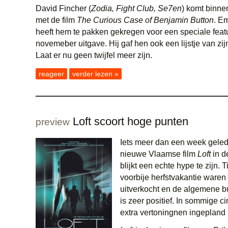
David Fincher (
Zodia, Fight Club, Se7en
) komt binne
met de film
The Curious Case of Benjamin Button
. E
heeft hem te pakken gekregen voor een speciale feat
novemeber uitgave. Hij gaf hen ook een lijstje van zijn
Laat er nu geen twijfel meer zijn.
reageer
verder lezen »
Loft scoort hoge punten
preview
Iets meer dan een week gel
nieuwe Vlaamse film
Loft
in d
blijkt een echte hype te zijn. 
voorbije herfstvakantie waren
uitverkocht en de algemene bu
is zeer positief. In sommige 
extra vertoningnen ingepland