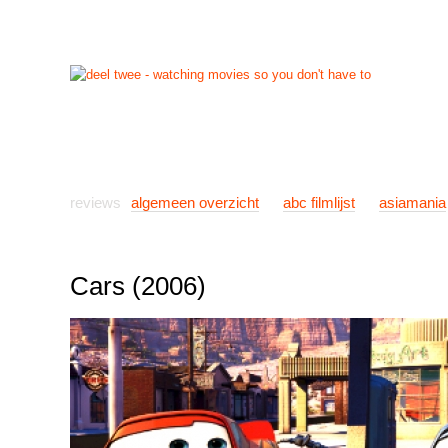
start
reviews
previews
nieuws
links
info
con
reviews
algemeen overzicht
abc filmlijst
asiamania
Cars (2006)