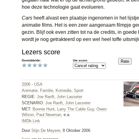
hoe deze technologie gaat evolueren.
Cars
heeft alvast een plaatsje ingenomen in het lijstj
animatie films. Het is een zeer aangenaam filmpje ge
gezin. Blijf ook even zitten tot na de credits, in goed
wordt je nog getrakteerd op een wel heel toffe uitsmijt
Lezers score
Gemiddelde:
Uw score:
2006
-
USA
Animatie
,
Familie
,
Komedie
,
Sport
REGIE:
Joe Ranft
,
John Lasseter
SCENARIO:
Joe Ranft
,
John Lasseter
MET:
Bonnie Hunt
,
Larry The Cable Guy
,
Owen
Wilson
,
Paul Newman
, e.a.
IMDb Link
Door
Stijn De Meyere
, 8 Oktober 2006