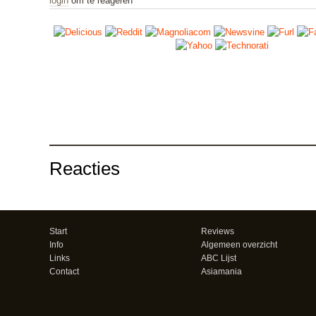
login
om te reageren
Reacties
Start
Reviews
Info
Algemeen overzicht
Links
ABC Lijst
Contact
Asiamania