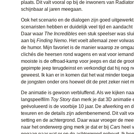
plaats. Dit valt vooral op bij de inwoners van Radiato
schijnbaar al jaren meegaan.
Ook het scenario en de dialogen zijn goed uitgewerkt
scenaristen hebben er duidelijk veel tijd en aandacht
Daar waar
The Incredibles
een stuk speelser was slu
aan bij
Finding Nemo
. Het voelt allemaal zeer volwa
de humor. Mijn favoriet is de manier waarop ze omga
clichés die heersen rond wagens en wat voor iemand 
mooiste is de offroad-kamp voor jeeps en dat de groo
gepimpte jeep terugdeinst en verkondigt dat hij nog no
geweest. Ik kan er in komen dat het wat minder toegan
de jongsten onder ons hoewel dit de pret zeker niet 
De animatie is gewoon verbluffend. Als we kijken naa
langspeelfilm
Toy Story
dan merk je dat 3D animatie
geëvolueerd is de voorbije 10 jaar. De afwerking en d
texuren en de details zijn adembenemend. Dit valt voo
setting en de achtergrond. Daar waar vroeger de me
naar het onderwerp ging merk je dat er bij
Cars
heel v
gegaan naar wat er op de achtergrond gebeurt. Ik be