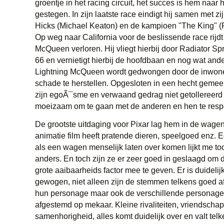
groentje in het racing circuit, het succes is hem naar 
gestegen. In zijn laatste race eindigt hij samen met zi
Hicks (Michael Keaton) en de kampioen "The King" (R
Op weg naar California voor de beslissende race rijdt
McQueen verloren. Hij vliegt hierbij door Radiator S
66 en vernietigt hierbij de hoofdbaan en nog wat and
Lightning McQueen wordt gedwongen door de inwone
schade te herstellen. Opgesloten in een hecht geme
zijn egoÃ¯sme en verwaand gedrag niet getollereerd 
moeizaam om te gaan met de anderen en hen te resp
De grootste uitdaging voor Pixar lag hem in de wage
animatie film heeft pratende dieren, speelgoed enz. E
als een wagen menselijk laten over komen lijkt me to
anders. En toch zijn ze er zeer goed in geslaagd om
grote aaibaarheids factor mee te geven. Er is duidelij
gewogen, niet alleen zijn de stemmen telkens goed 
hun personage maar ook de verschillende personage
afgestemd op mekaar. Kleine rivaliteiten, vriendscha
samenhorigheid, alles komt duidelijk over en valt telk