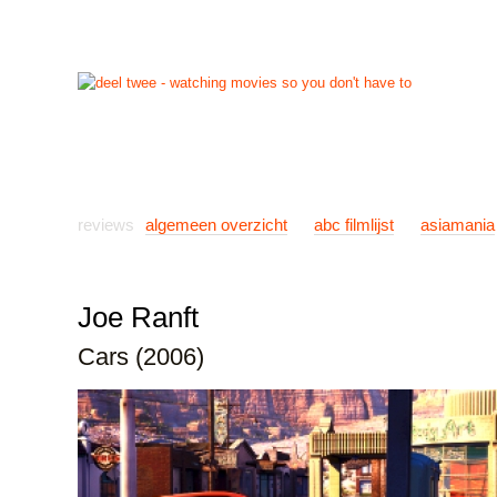
start
reviews
previews
nieuws
links
info
con
reviews
algemeen overzicht
abc filmlijst
asiamania
Joe Ranft
Cars (2006)