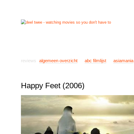
start
reviews
previews
nieuws
links
info
con
reviews
algemeen overzicht
abc filmlijst
asiamania
Happy Feet (2006)