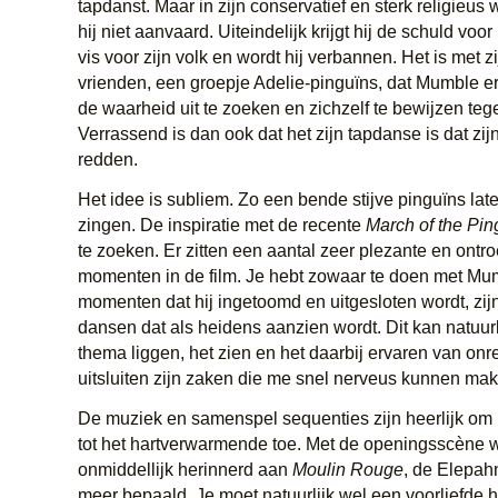
tapdanst. Maar in zijn conservatief en sterk religieus 
hij niet aanvaard. Uiteindelijk krijgt hij de schuld voo
vis voor zijn volk en wordt hij verbannen. Het is met z
vrienden, een groepje Adelie-pinguïns, dat Mumble er 
de waarheid uit te zoeken en zichzelf te bewijzen tege
Verrassend is dan ook dat het zijn tapdanse is dat zijn
redden.
Het idee is subliem. Zo een bende stijve pinguïns la
zingen. De inspiratie met de recente
March of the Pin
te zoeken. Er zitten een aantal zeer plezante en ontr
momenten in de film. Je hebt zowaar te doen met Mu
momenten dat hij ingetoomd en uitgesloten wordt, zij
dansen dat als heidens aanzien wordt. Dit kan natuurl
thema liggen, het zien en het daarbij ervaren van onr
uitsluiten zijn zaken die me snel nerveus kunnen ma
De muziek en samenspel sequenties zijn heerlijk om n
tot het hartverwarmende toe. Met de openingsscène w
onmiddellijk herinnerd aan
Moulin Rouge
, de Elepah
meer bepaald. Je moet natuurlijk wel een voorliefde