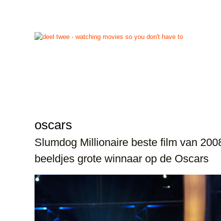
start
reviews
previews
nieuws
links
info
con
oscars
Slumdog Millionaire beste film van 200
beeldjes grote winnaar op de Oscars