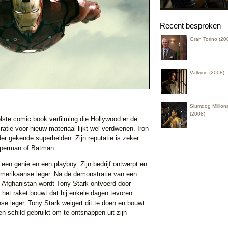
Recent besproken
Gran Torino (20
Valkyrie (2008)
Slumdog Milliona
(2008)
ste comic book verfilming die Hollywood er de
iratie voor nieuw materiaal lijkt wel verdwenen. Iron
er gekende superhelden. Zijn reputatie is zeker
Superman of Batman.
 een genie en een playboy. Zijn bedrijf ontwerpt en
Amerikaanse leger. Na de demonstratie van een
 Afghanistan wordt Tony Stark ontvoerd door
en het raket bouwt dat hij enkele dagen tevoren
e leger. Tony Stark weigert dit te doen en bouwt
en schild gebruikt om te ontsnappen uit zijn