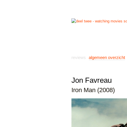
start
reviews
previews
reviews
algemeen overzicht
Jon Favreau
Iron Man (2008)