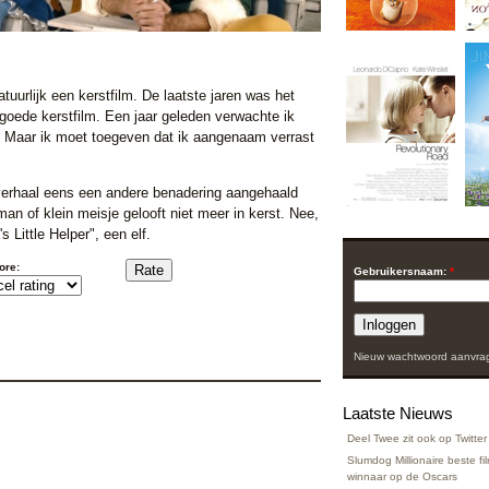
atuurlijk een kerstfilm. De laatste jaren was het
n goede kerstfilm. Een jaar geleden verwachte ik
. Maar ik moet toegeven dat ik aangenaam verrast
verhaal eens een andere benadering aangehaald
an of klein meisje gelooft niet meer in kerst. Nee,
s Little Helper", een elf.
ore:
Gebruikersnaam:
*
Nieuw wachtwoord aanvra
Laatste Nieuws
Deel Twee zit ook op Twitter
Slumdog Millionaire beste f
winnaar op de Oscars