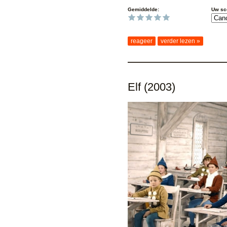
Gemiddelde:
Uw sc
reageer
verder lezen »
Elf (2003)