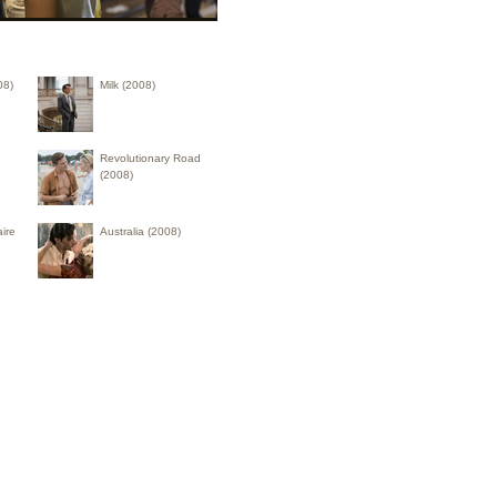
08)
Milk (2008)
Revolutionary Road
(2008)
ire
Australia (2008)