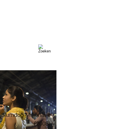
e magnificent three:
leen Turner, Michael
Slumdog Millionaire
as en Danny DeVito
Gran Torino (2008)
Milk (2008)
(2008)