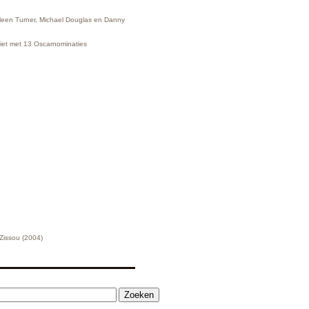
hleen Turner, Michael Douglas en Danny
riet met 13 Oscarnominaties
 Zissou (2004)