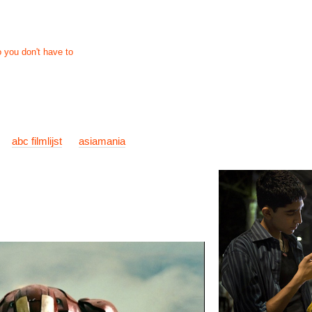
nieuws
links
info
contact
abc filmlijst
asiamania
Th
Kath
Dougl