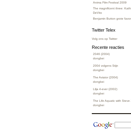
Anima Film Festival 2009
The magnificent three: Kat
DeVito
Benjamin Button grote favo
Twitter Telex
Volg ons op Twitter
Recente reacties
2046 (2004)
dongbei
2004 volgens Stijn
dongbei
The Aviator (2004)
dongbei
Lilja 4-ever (2002)
dongbei
The Life Aquatic with Steve
dongbei