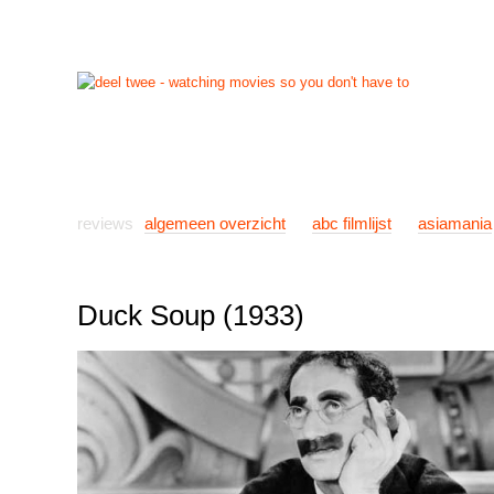
start
reviews
previews
nieuws
links
info
con
reviews
algemeen overzicht
abc filmlijst
asiamania
Duck Soup (1933)