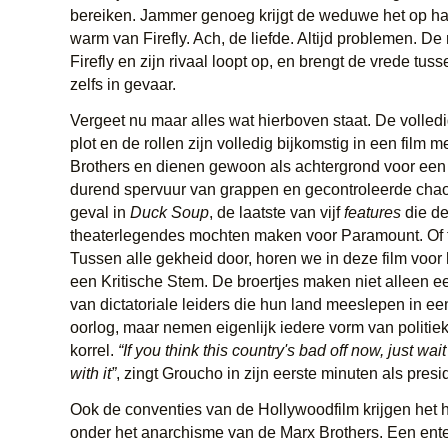
bereiken. Jammer genoeg krijgt de weduwe het op ha
warm van Firefly. Ach, de liefde. Altijd problemen. De
Firefly en zijn rivaal loopt op, en brengt de vrede tu
zelfs in gevaar.
Vergeet nu maar alles wat hierboven staat. De volledi
plot en de rollen zijn volledig bijkomstig in een film 
Brothers en dienen gewoon als achtergrond voor een
durend spervuur van grappen en gecontroleerde chaos
geval in
Duck Soup
, de laatste van vijf
features
die d
theaterlegendes mochten maken voor Paramount. Of t
Tussen alle gekheid door, horen we in deze film voor 
een Kritische Stem. De broertjes maken niet alleen e
van dictatoriale leiders die hun land meeslepen in ee
oorlog, maar nemen eigenlijk iedere vorm van politie
korrel.
“If you think this country's bad off now, just wait 
with it”
, zingt Groucho in zijn eerste minuten als presi
Ook de conventies van de Hollywoodfilm krijgen het h
onder het anarchisme van de Marx Brothers. Een ente