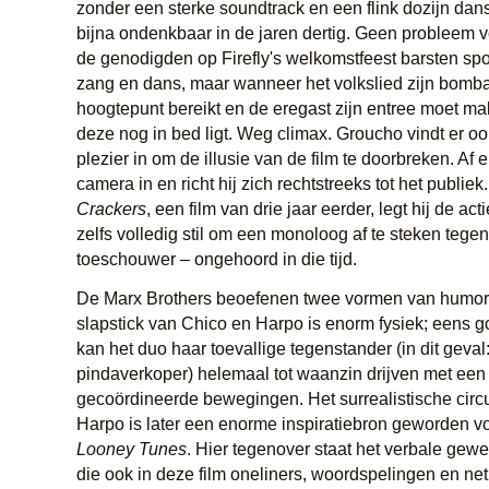
zonder een sterke soundtrack en een flink dozijn da
bijna ondenkbaar in de jaren dertig. Geen probleem vo
de genodigden op Firefly's welkomstfeest barsten spo
zang en dans, maar wanneer het volkslied zijn bomb
hoogtepunt bereikt en de eregast zijn entree moet make
deze nog in bed ligt. Weg climax. Groucho vindt er oo
plezier in om de illusie van de film te doorbreken. Af en
camera in en richt hij zich rechtstreeks tot het publiek
Crackers
, een film van drie jaar eerder, legt hij de ac
zelfs volledig stil om een monoloog af te steken tege
toeschouwer – ongehoord in die tijd.
De Marx Brothers beoefenen twee vormen van humor 
slapstick van Chico en Harpo is enorm fysiek; eens g
kan het duo haar toevallige tegenstander (in dit geval
pindaverkoper) helemaal tot waanzin drijven met een 
gecoördineerde bewegingen. Het surrealistische cir
Harpo is later een enorme inspiratiebron geworden vo
Looney Tunes
. Hier tegenover staat het verbale gew
die ook in deze film oneliners, woordspelingen en net 