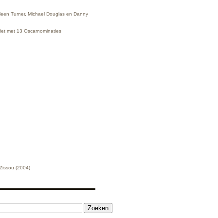
hleen Turner, Michael Douglas en Danny
riet met 13 Oscarnominaties
 Zissou (2004)