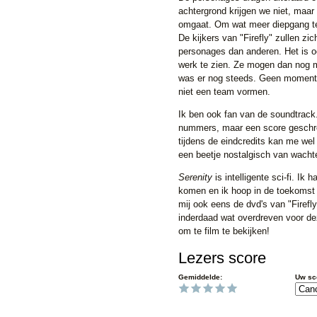
achtergrond krijgen we niet, maar
omgaat. Om wat meer diepgang te 
De kijkers van "Firefly" zullen zi
personages dan anderen. Het is o
werk te zien. Ze mogen dan nog
was er nog steeds. Geen moment d
niet een team vormen.
Ik ben ook fan van de soundtrack.
nummers, maar een score geschre
tijdens de eindcredits kan me wel
een beetje nostalgisch van wach
Serenity
is intelligente sci-fi. Ik
komen en ik hoop in de toekomst
mij ook eens de dvd's van "Firefly
inderdaad wat overdreven voor dez
om te film te bekijken!
Lezers score
Gemiddelde:
Uw sc