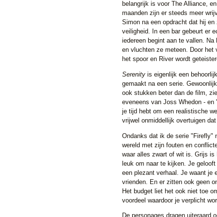
belangrijk is voor The Alliance, 
maanden zijn er steeds meer wrijv
Simon na een opdracht dat hij en 
veiligheid. In een bar gebeurt er e
iedereen begint aan te vallen. Na
en vluchten ze meteen. Door het 
het spoor en River wordt geteister
Serenity
is eigenlijk een behoorlij
gemaakt na een serie. Gewoonlijk
ook stukken beter dan de film, zi
eveneens van Joss Whedon - en "S
je tijd hebt om een realistische we
vrijwel onmiddellijk overtuigen dat 
Ondanks dat ik de serie "Firefly" 
wereld met zijn fouten en conflict
waar alles zwart of wit is. Grijs i
leuk om naar te kijken. Je gelooft
een plezant verhaal. Je waant je
vrienden. En er zitten ook geen on
Het budget liet het ook niet toe o
voordeel waardoor je verplicht word
De personages dragen uiteraard oo