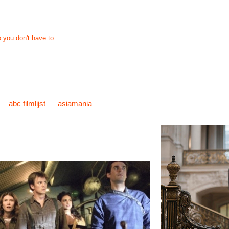
nieuws
links
info
contact
abc filmlijst
asiamania
Th
Kath
Dougl