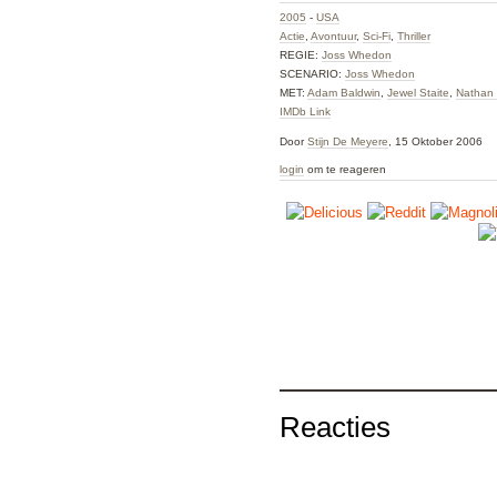
2005
-
USA
Actie
,
Avontuur
,
Sci-Fi
,
Thriller
REGIE:
Joss Whedon
SCENARIO:
Joss Whedon
MET:
Adam Baldwin
,
Jewel Staite
,
Nathan F
IMDb Link
Door
Stijn De Meyere
, 15 Oktober 2006
login
om te reageren
Reacties