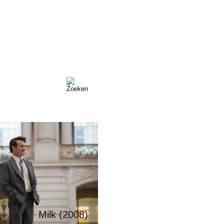
e magnificent three:
leen Turner, Michael
Slumdog Millionaire
as en Danny DeVito
Gran Torino (2008)
Milk (2008)
(2008)