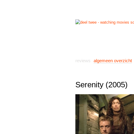
start
reviews
previews
reviews
algemeen overzicht
Serenity (2005)