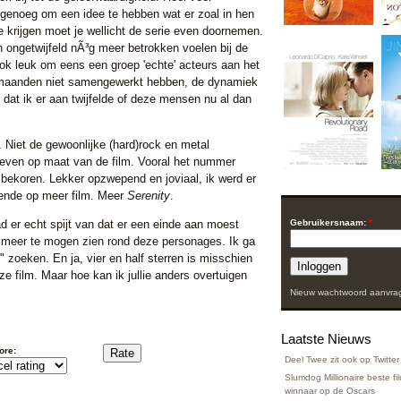
 genoeg om een idee te hebben wat er zoal in hen
krijgen moet je wellicht de serie even doornemen.
ch ongetwijfeld nÃ³g meer betrokken voelen bij de
ok leuk om eens een groep 'echte' acteurs aan het
 maanden niet samengewerkt hebben, de dynamiek
at ik er aan twijfelde of deze mensen nu al dan
 Niet de gewoonlijke (hard)rock en metal
ven op maat van de film. Vooral het nummer
 bekoren. Lekker opzwepend en joviaal, ik werd er
tende op meer film. Meer
Serenity
.
 had er echt spijt van dat er een einde aan moest
Gebruikersnaam:
*
 meer te mogen zien rond deze personages. Ik ga
" zoeken. En ja, vier en half sterren is misschien
e film. Maar hoe kan ik jullie anders overtuigen
Nieuw wachtwoord aanvra
Laatste Nieuws
ore:
Deel Twee zit ook op Twitter
Slumdog Millionaire beste f
winnaar op de Oscars