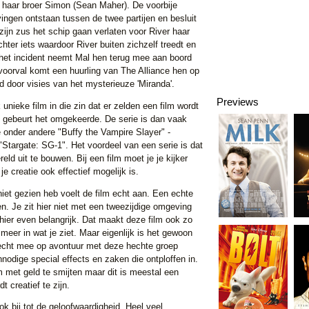
en haar broer Simon (Sean Maher). De voorbije
ingen ontstaan tussen de twee partijen en besluit
zijn zus het schip gaan verlaten voor River haar
chter iets waardoor River buiten zichzelf treedt en
 het incident neemt Mal hen terug mee aan boord
voorval komt een huurling van The Alliance hen op
d door visies van het mysterieuze 'Miranda'.
Previews
k unieke film in die zin dat er zelden een film wordt
 gebeurt het omgekeerde. De serie is dan vaak
e onder andere "Buffy the Vampire Slayer" -
targate: SG-1". Het voordeel van een serie is dat
reld uit te bouwen. Bij een film moet je je kijker
je creatie ook effectief mogelijk is.
niet gezien heb voelt de film echt aan. Een echte
en. Je zit hier niet met een tweezijdige omgeving
s hier even belangrijk. Dat maakt deze film ook zo
 meer in wat je ziet. Maar eigenlijk is het gewoon
 echt mee op avontuur met deze hechte groep
nodige special effects en zaken die ontploffen in.
m met geld te smijten maar dit is meestal een
t creatief te zijn.
k bij tot de geloofwaardigheid. Heel veel