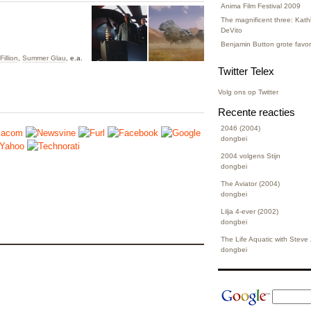
Anima Film Festival 2009
The magnificent three: Kat
DeVito
Benjamin Button grote favo
illion
,
Summer Glau
, e.a.
Twitter Telex
Volg ons op Twitter
Recente reacties
2046 (2004)
dongbei
2004 volgens Stijn
dongbei
The Aviator (2004)
dongbei
Lilja 4-ever (2002)
dongbei
The Life Aquatic with Steve
dongbei