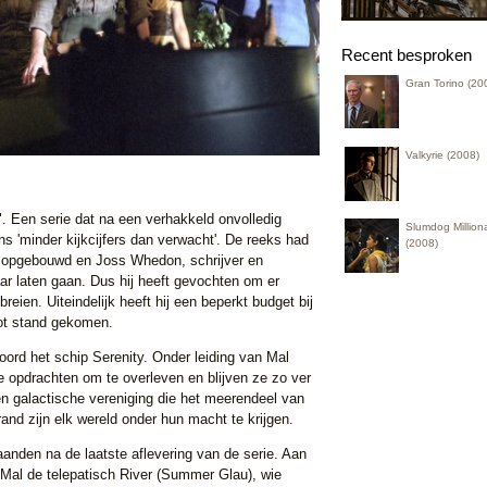
Recent besproken
Gran Torino (20
Valkyrie (2008)
y". Een serie dat na een verhakkeld onvolledig
Slumdog Milliona
s 'minder kijkcijfers dan verwacht'. De reeks had
(2008)
 opgebouwd en Joss Whedon, schrijver en
aar laten gaan. Dus hij heeft gevochten om er
eien. Uiteindelijk heeft hij een beperkt budget bij
ot stand gekomen.
ord het schip Serenity. Onder leiding van Mal
de opdrachten om te overleven en blijven ze zo ver
en galactische vereniging die het meerendeel van
and zijn elk wereld onder hun macht te krijgen.
anden na de laatste aflevering van de serie. Aan
Mal de telepatisch River (Summer Glau), wie