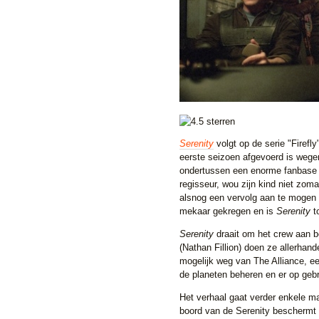
Serenity
volgt op de serie "Firefl
eerste seizoen afgevoerd is wegen
ondertussen een enorme fanbase
regisseur, wou zijn kind niet zom
alsnog een vervolg aan te mogen br
mekaar gekregen en is
Serenity
t
Serenity
draait om het crew aan bo
(Nathan Fillion) doen ze allerhan
mogelijk weg van The Alliance, e
de planeten beheren en er op gebr
Het verhaal gaat verder enkele ma
boord van de Serenity beschermt 