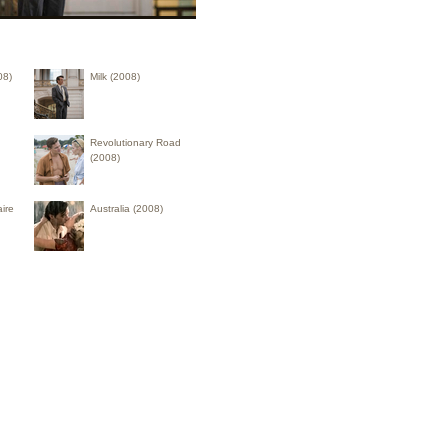
08)
Milk (2008)
Revolutionary Road
(2008)
ire
Australia (2008)