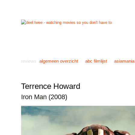
start
reviews
previews
nieuws
links
info
con
reviews
algemeen overzicht
abc filmlijst
asiamania
Terrence Howard
Iron Man (2008)