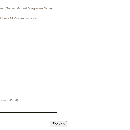
hleen Turner, Michael Douglas en Danny
riet met 13 Oscarnominaties
 Zissou (2004)