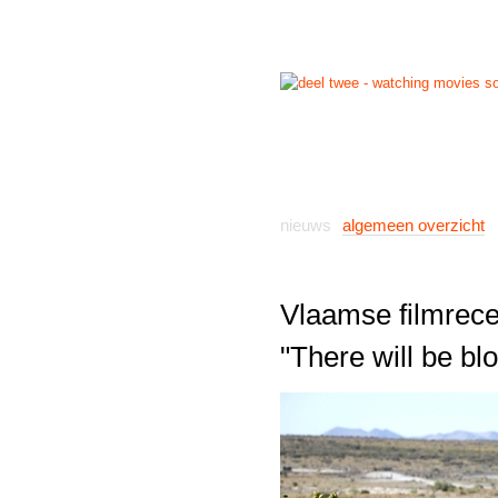
start
reviews
previews
nieuws
algemeen overzicht
Vlaamse filmrece
"There will be bl