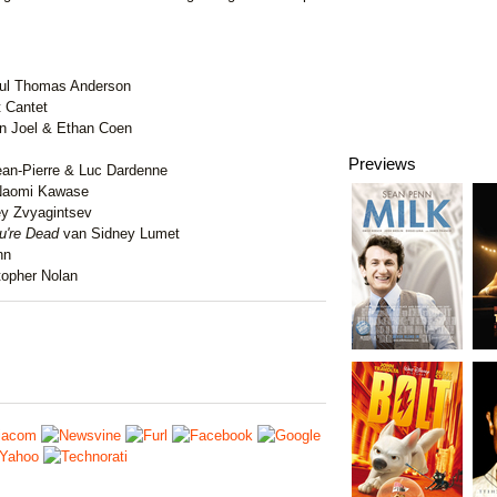
ul Thomas Anderson
 Cantet
n Joel & Ethan Coen
Previews
an-Pierre & Luc Dardenne
Naomi Kawase
y Zvyagintsev
u're Dead
van Sidney Lumet
nn
topher Nolan