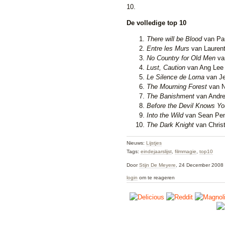
10.
De volledige top 10
There will be Blood
van Pa
Entre les Murs
van Laurent
No Country for Old Men
va
Lust, Caution
van Ang Lee
Le Silence de Lorna
van Je
The Mourning Forest
van 
The Banishment
van Andre
Before the Devil Knows Yo
Into the Wild
van Sean Pe
The Dark Knight
van Chris
Nieuws:
Lijstjes
Tags:
eindejaarslijst
,
filmmagie
,
top10
Door
Stijn De Meyere
, 24 December 2008
login
om te reageren