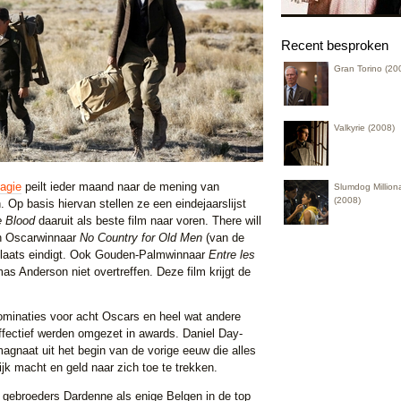
Recent besproken
Gran Torino (20
Valkyrie (2008)
agie
peilt ieder maand naar de mening van
Slumdog Milliona
(2008)
 Op basis hiervan stellen ze een eindejaarslijst
e Blood
daaruit als beste film naar voren. There will
an Oscarwinnaar
No Country for Old Men
(van de
 plaats eindigt. Ook Gouden-Palmwinnaar
Entre les
 Anderson niet overtreffen. Deze film krijgt de
minaties voor acht Oscars en heel wat andere
ffectief werden omgezet in awards. Daniel Day-
agnaat uit het begin van de vorige eeuw die alles
ijk macht en geld naar zich toe te trekken.
gebroeders Dardenne als enige Belgen in de top