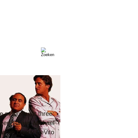
e magnificent three:
leen Turner, Michael
Slumdog Millionaire
as en Danny DeVito
Gran Torino (2008)
Milk (2008)
(2008)