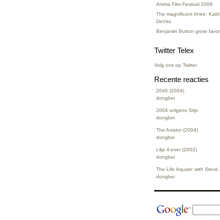
Anima Film Festival 2009
The magnificent three: Kat
DeVito
Benjamin Button grote favo
Twitter Telex
Volg ons op Twitter
Recente reacties
2046 (2004)
dongbei
2004 volgens Stijn
dongbei
The Aviator (2004)
dongbei
Lilja 4-ever (2002)
dongbei
The Life Aquatic with Steve
dongbei