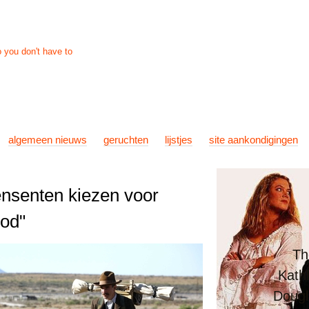
nieuws
links
info
contact
algemeen nieuws
geruchten
lijstjes
site aankondigingen
nsenten kiezen voor
ood"
Th
Kath
Dougl