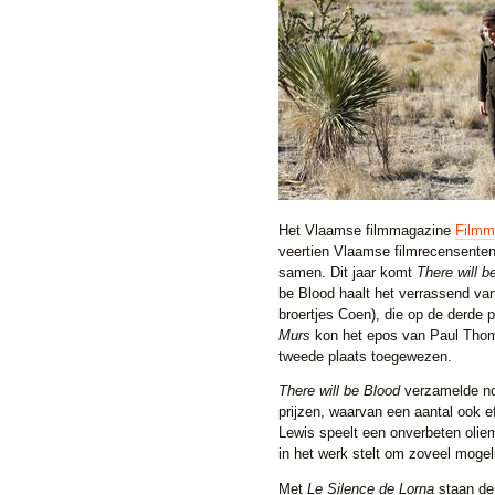
Het Vlaamse filmmagazine
Filmm
veertien Vlaamse filmrecensenten.
samen. Dit jaar komt
There will b
be Blood haalt het verrassend v
broertjes Coen), die op de derde
Murs
kon het epos van Paul Thomas
tweede plaats toegewezen.
There will be Blood
verzamelde no
prijzen, waarvan een aantal ook e
Lewis speelt een onverbeten oliem
in het werk stelt om zoveel mogel
Met
Le Silence de Lorna
staan de 