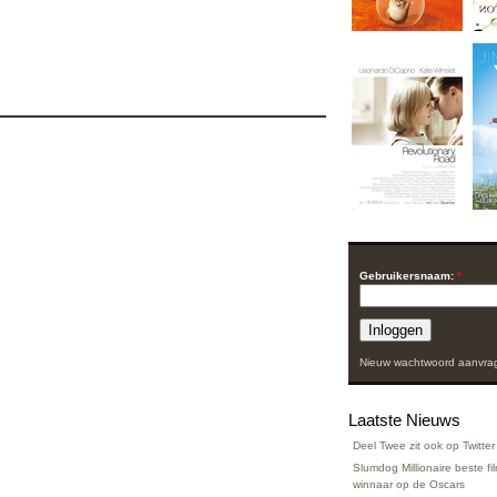
Gebruikersnaam:
*
Nieuw wachtwoord aanvra
Laatste Nieuws
Deel Twee zit ook op Twitter
Slumdog Millionaire beste f
winnaar op de Oscars